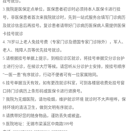
挂号就诊。
3.我院是医保定点单位，医保患者初诊时必须持本人医保卡进行挂
号，非医保患者首次来我院就诊时，先到一站式服务台填写门诊病历
及就诊信息后再挂号。复诊患者请带好门诊病历医保病人需提供医保
卡挂号就诊
4. 70岁以上老人免挂号费（专家门诊及德国专家门诊除外），军人、
老人、残障人员等优先挂号就诊。
5.请根据挂号单据上提示，到相应诊区就诊，将挂号单据交分诊台护
士进行分诊，在候诊大厅等候。请您听从分诊护士安排，按挂号顺序
“一医一患”有序就诊，行动不便者可有一位家属陪同。
6.挂号单据当天有效，如有更改就诊科室，可到各楼层收费处挂号窗
口持门诊病历上条形码或医保卡进行退换号。
7 我院为无烟医院，请勿吸烟，维护就诊环境 就诊时不大声喧哗，保
持环境的清洁卫生，做到文明有序就诊。
8.请携带好您的随身物品，谨防丢失或被盗。
9.医院地址：无锡市梁溪区中南路599号