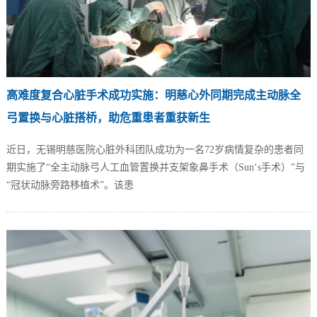
高难度复合心脏手术成功实施：明慈心外同期完成主动脉全
弓置换与心脏搭桥，助危重患者重获新生
近日，无锡明慈医院心脏外科团队成功为一名72岁病情复杂的患者同
期实施了“全主动脉弓人工血管置换并支架象鼻手术（Sun‘s手术）”与
“冠状动脉旁路移植术”。该患