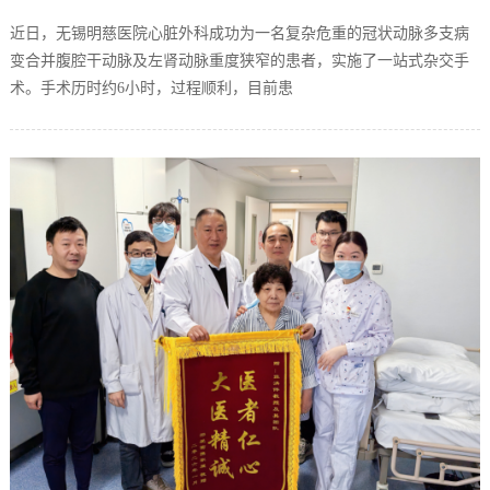
近日，无锡明慈医院心脏外科成功为一名复杂危重的冠状动脉多支病
变合并腹腔干动脉及左肾动脉重度狭窄的患者，实施了一站式杂交手
术。手术历时约6小时，过程顺利，目前患