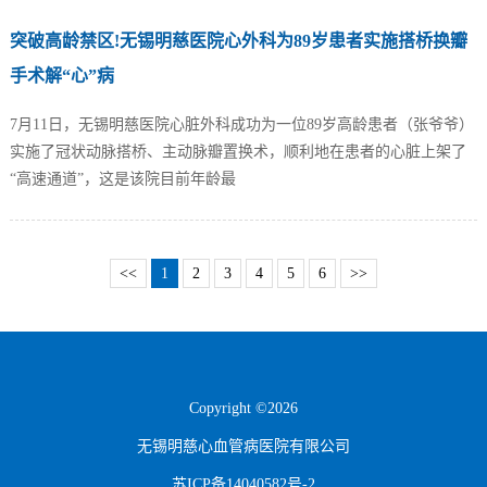
突破高龄禁区!无锡明慈医院心外科为89岁患者实施搭桥换瓣
手术解“心”病
7月11日，无锡明慈医院心脏外科成功为一位89岁高龄患者（张爷爷）
实施了冠状动脉搭桥、主动脉瓣置换术，顺利地在患者的心脏上架了
“高速通道”，这是该院目前年龄最
<<
1
2
3
4
5
6
>>
Copyright ©2026
无锡明慈心血管病医院有限公司
苏ICP备14040582号-2