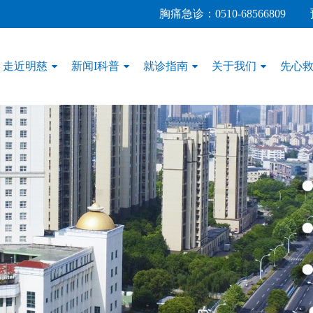
胸痛急诊：
0510-68566809
走近明慈
新闻I科普
就诊指南
关于我们
先心